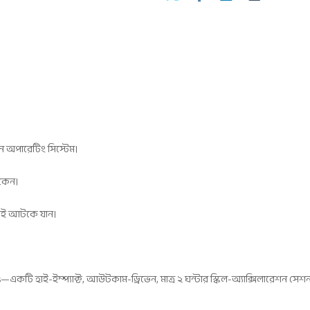
অপারেটিং সিস্টেম।
াকেন।
নেই আটকে যান।
টি হাই-ইম্প্যাক্ট, আউটকাম-ড্রিভেন, মাত্র ২ ঘন্টার স্কিল-অ্যাক্সিলারেশন সেশ