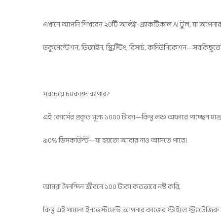
এখানে আপনি শিখবেন ২০টি আল্ট্রা-প্র্যাকটিকাল AI টুল, যা আপনা
ডকুমেন্টেশন, ডিজাইন, স্ক্রিপ্টিং, রিসার্চ, কমিউনিকেশন—সবকি
সবচেয়ে চমকপ্রদ ব্যাপার?
এই কোর্সের প্রকৃত মূল্য ১০০০ টাকা—কিন্তু লঞ্চ অফারে পাচ্ছেন মাত
৯০% ডিসকাউন্ট—যা হয়তো আবার নাও আসতে পারে।
আমরা দৈনন্দিন জীবনে ১০০ টাকা কতভাবে নষ্ট করি,
কিন্তু এই সামান্য ইনভেস্টমেন্ট আপনার কাজের স্টাইলে স্ট্র্যাটেজ