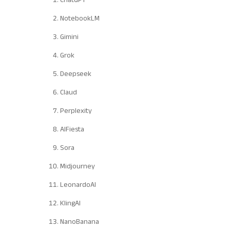
NotebookLM
Gimini
Grok
Deepseek
Claud
Perplexity
AIFiesta
Sora
Midjourney
LeonardoAI
KlingAI
NanoBanana