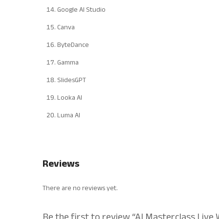
Google AI Studio
Canva
ByteDance
Gamma
SlidesGPT
Looka AI
Luma AI
Reviews
There are no reviews yet.
Be the first to review “AI Masterclass Li