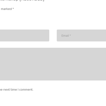
re marked
*
he next time I comment.