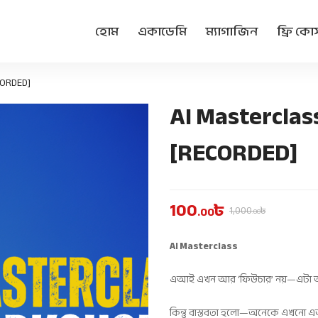
হোম
একাডেমি
ম্যাগাজিন
ফ্রি কোর্
CORDED]
AI Masterclas
[RECORDED]
100
৳
1,000
৳
.00
.00
AI Masterclass
এআই এখন আর ‘ফিউচার’ নয়—এটা আপন
কিন্তু বাস্তবতা হলো—অনেকে এখনো এআ