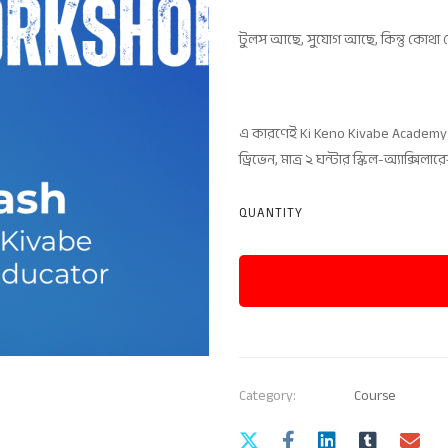
টুলস আছে, সুযোগ আছে, কিন্তু কোথা 
এ কারণেই Ki Keno Kivabe Academy 
ড্রিভেন, মাত্র ২ ঘন্টার স্কিল-অ্যাক্সিল
QUANTITY
Category:
Course