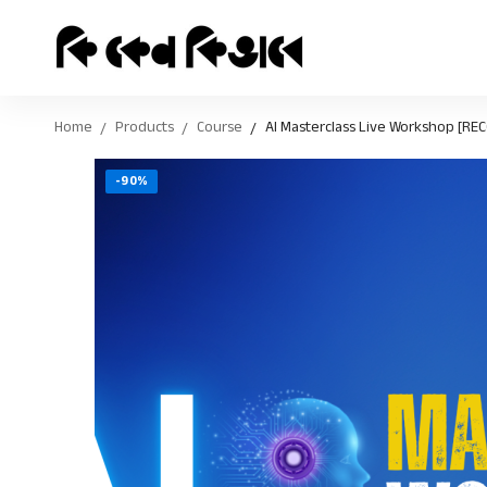
Home
Products
Course
AI Masterclass Live Workshop [RE
-90%