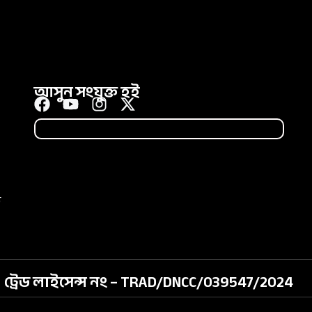
আসুন সংযুক্ত হই
ি
ট্রেড লাইসেন্স নং – TRAD/DNCC/039547/2024​