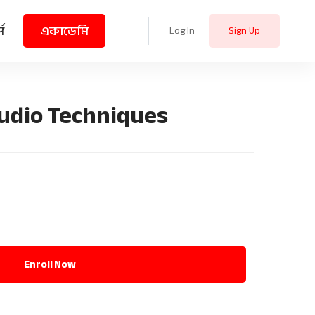
স
একাডেমি
Log In
Sign Up
udio Techniques
Enroll Now