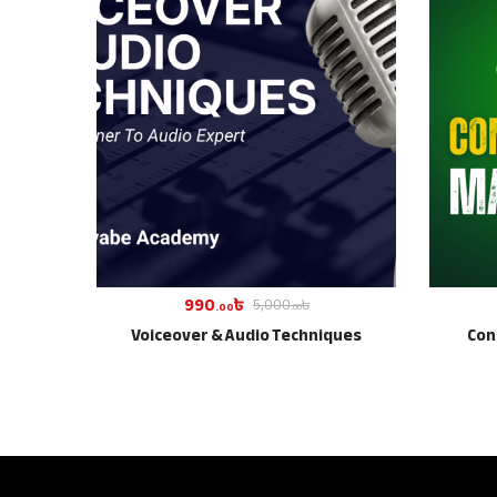
990
৳
5,000
৳
.00
.00
Voiceover & Audio Techniques
Con