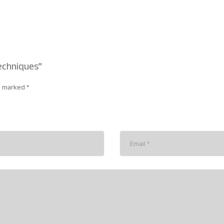
Techniques”
re marked
*