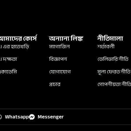
আমাদের কোর্স
অন্যান্য লিঙ্ক
নীতিমালা
I এর হাতেখড়ি
ম্যাগাজিন
শর্তাবলী
I দক্ষতা
বিজ্ঞাপন
ডেলিভারি নীতি
একাডেমি
যোগাযোগ
মূল্য ফেরত নীতি
প্রচার
গোপনীয়তা নীত
Whatsapp
Messenger