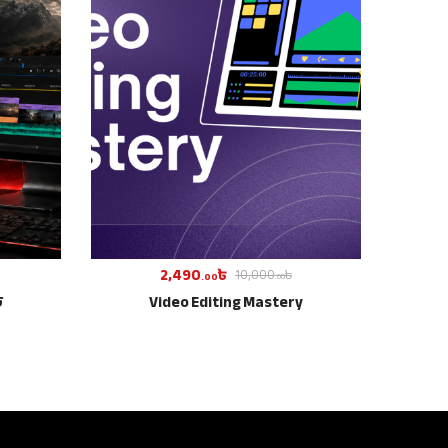
2,490
৳
10,000
৳
.00
.00
ি
Video Editing Mastery