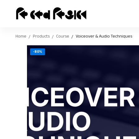
Home
Products
Course
Voiceover & Audio Techniques
-80%