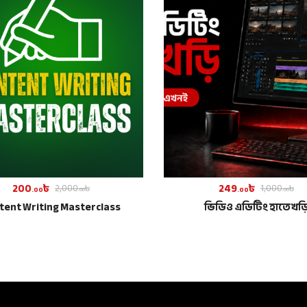
200
৳
249
৳
2,000
৳
1,000
৳
.00
.00
.00
.00
tent Writing Masterclass
ভিডিও এডিটিং হাতেখড়