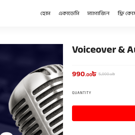
হোম
একাডেমি
ম্যাগাজিন
ফ্রি কোর্
Voiceover & A
990
৳
5,000
৳
.00
.00
QUANTITY