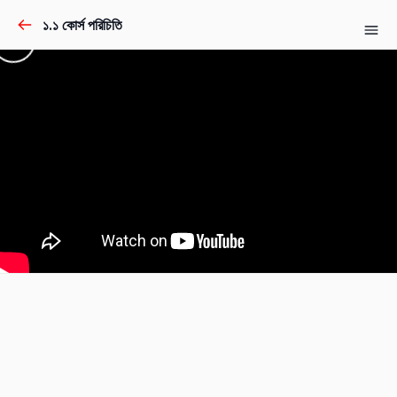
১.১ কোর্স পরিচিতি