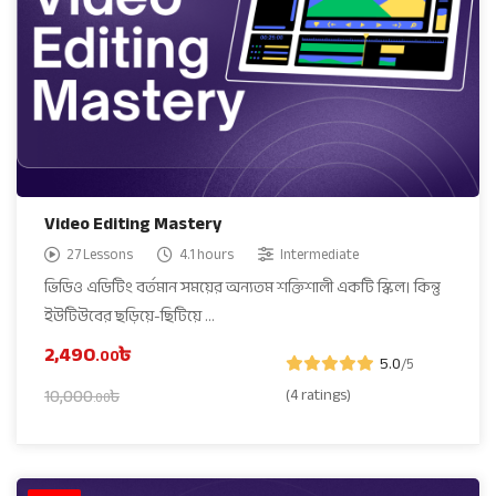
Video Editing Mastery
27 Lessons
4.1 hours
Intermediate
ভিডিও এডিটিং বর্তমান সময়ের অন্যতম শক্তিশালী একটি স্কিল। কিন্তু
ইউটিউবের ছড়িয়ে-ছিটিয়ে …
2,490
৳
.00
5.0
/5
(4 ratings)
10,000
৳
.00