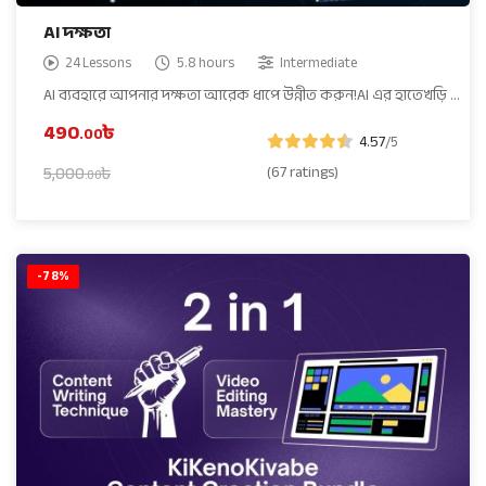
AI দক্ষতা
24 Lessons
5.8 hours
Intermediate
AI ব্যবহারে আপনার দক্ষতা আরেক ধাপে উন্নীত করুন!AI এর হাতেখড়ি …
490
৳
.00
4.57
/5
(67 ratings)
5,000
৳
.00
-78%