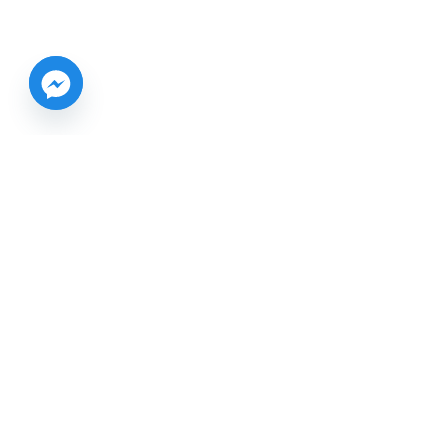
প্রতিদিন আমাদের মাথায় অসংখ্য প্রশ্ন ঘুরতে থাকে। কিছু প্রশ্ন শুধুই
কৌতুহল, আর কিছু প্রশ্নের উত্তর জানাটা আমাদের খুব জরুরী। কি
কেন কিভাবে টিম মনে করে অজানাকে জানার ইচ্ছেটাই সবচেয়ে
গুরুত্বপূর্ণ।