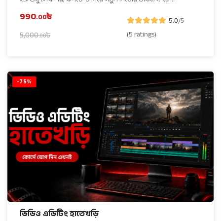
990
৳
.00
5.0
/5
(5 ratings)
5,000
৳
.00
-75%
ভিডিও এডিটিং হাতেখড়ি