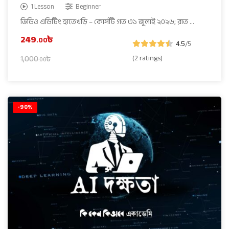
1 Lesson
Beginner
ভিডিও এডিটিং হাতেখড়ি – কোর্সটি গত ৩১ জুলাই ২০২৬; রাত …
249
৳
.00
4.5
/5
(2 ratings)
1,000
৳
.00
-90%