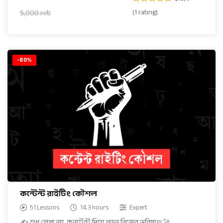
(1 rating)
5,000
৳
.00
-80%
কন্টেন্ট রাইটিং কৌশল
51 Lessons
14.3 hours
Expert
✍️ শুধু লেখা নয়, কনটেন্ট দিয়ে গড়ুন নিজের ভবিষ্যৎ! 🚀 …